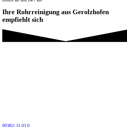
Ihre Rohrreinigung aus Gerolzhofen
empfiehlt sich
Wo immer Sie die Rohrreinigung in Gerolzhofen benötigen, wir sind
in kürzester Zeit zur Stelle. Rufen Sie im Notfall umgehend an und
nennen Sie Ihren Standort: Unser Service sagt Ihnen, wie lange unser
Handwerker bis zu Ihnen brauchen.
Wir wissen, dass es im Fall der Fälle schnell gehen muss. Daher habe
wir einen Notdienst für Sie eingerichtet, den Sie 24/7/365 erreichen,
also an allen Tagen des Jahres rund um die Uhr. Wir reinigen Ihre
Rohre in Gerolzhofen im Handumdrehen. Sie erfahren nach der
Besichtigung des Schadens auch umgehend, wie lange die Reinigung
dauert und welche Kosten auf Sie zukommen, denn Transparenz
gegenüber unseren Kunden ist bei uns oberstes Gebot. Nicht umsonst
empfehlen uns praktisch alle Kunden weiter, weil sie unsere qualitativ
hochwertige, professionelle Arbeit schätzen.
09382/ 31 03 0