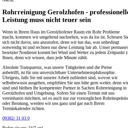
Rohrreinigung Gerolzhofen - professionell
Leistung muss nicht teuer sein
Wenn in Ihrem Haus im Gerolzhofener Raum ein Rohr Probleme
macht, kommen wir umgehend nachsehen, was da los ist. Scheuen Si
sich nicht davor, uns anzurufen, denn wir tun das, was unbedingt
notwendig ist und rechnen nur diese Leistung fair ab. Unser permane
besetzter Notdienst kommt bei Wind und Wetter zu jedem Zeitpunkt 
Ihnen, denn wir wissen, dass jede Minute zählt.
Absolute Transparenz, was unsere Tätigkeiten und die Preise
anbetrifft, ist für uns unverzichtbare Unternehmensphilosophie.
Übrigens, falls Sie mit unserer Arbeit zufrieden sind, wovon wir
selbstbewusst ausgehen, empfehlen Sie uns bitte gern weiter, denn wi
sind und bleiben Ihr kompetenter Partner in Sachen Rohrreinigung in
Gerolzhofen und Umgebung. Sofern Sie einen Termin mit uns
vereinbaren möchten, sei es auch nur zur vorsorglichen Rohrinspekti
oder Beratung, werden wir uns ganz und gar nach Ihrem
Terminkalender richten.
09382/ 31 03 0
Rufen sie uns 24/7 an!