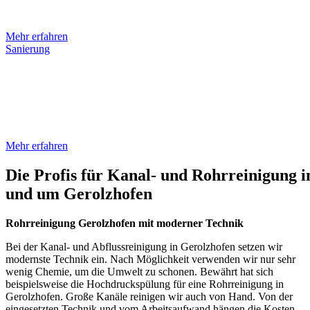
ausgebildetem Personal eingesetzt, nahezu jede Verstopfung in den
Griff bekommen lässt.
Mehr erfahren
Sanierung
Wir können Schäden bereits entdecken, bevor sie Ihnen großen Ärger
bereiten. In Deutschland sind Schätzungen zufolge rund 1,5 Mio.
Kilometer Abwasserkanäle verlegt. Mit unseren eingesetzten Systeme
können die Sanierungsmaßnahmen einfach, schnell und kostengünsti
durchgeführt werden.
Mehr erfahren
Die Profis für Kanal- und Rohrreinigung i
und um Gerolzhofen
Rohrreinigung Gerolzhofen mit moderner Technik
Bei der Kanal- und Abflussreinigung in Gerolzhofen setzen wir
modernste Technik ein. Nach Möglichkeit verwenden wir nur sehr
wenig Chemie, um die Umwelt zu schonen. Bewährt hat sich
beispielsweise die Hochdruckspülung für eine Rohrreinigung in
Gerolzhofen. Große Kanäle reinigen wir auch von Hand. Von der
eingesetzten Technik und vom Arbeitsaufwand hängen die Kosten