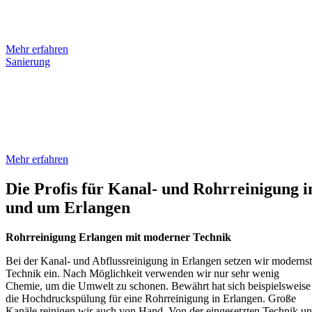
jeden Einsatz das geeignete Spezialwerkzeug, mit dem sich, von
ausgebildetem Personal eingesetzt, nahezu jede Verstopfung in den
Griff bekommen lässt.
Mehr erfahren
Sanierung
Wir können Schäden bereits entdecken, bevor sie Ihnen großen Ärger
bereiten. In Deutschland sind Schätzungen zufolge rund 1,5 Mio.
Kilometer Abwasserkanäle verlegt. Mit unseren eingesetzten Systeme
können die Sanierungsmaßnahmen einfach, schnell und kostengünsti
durchgeführt werden.
Mehr erfahren
Die Profis für Kanal- und Rohrreinigung i
und um Erlangen
Rohrreinigung Erlangen mit moderner Technik
Bei der Kanal- und Abflussreinigung in Erlangen setzen wir moderns
Technik ein. Nach Möglichkeit verwenden wir nur sehr wenig
Chemie, um die Umwelt zu schonen. Bewährt hat sich beispielsweise
die Hochdruckspülung für eine Rohrreinigung in Erlangen. Große
Kanäle reinigen wir auch von Hand. Von der eingesetzten Technik u