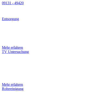
09131 - 49420
Rufen sie uns 24/7 an!
Entsorgung
Wir sind Ihr Partner für die Leerung Ihres Abscheiders. Natürlich
kümmern wir uns auch um dessen Sanierung. Sprechen Sie uns gern
an. Dies umfasst die Leerung, Reinigung und Entsorgung ihrer Fett-
und Ölabscheider.
Mehr erfahren
TV Untersuchung
Neben selbstfahrenden Kameras für die normale
Rohrleitungsinspektion verfügen unsere Fahrzeuge auch über
Satellitenkameras, mit denen Anschlusskanäle und
Entwässerungsleitungen aus dem Hauptkanal heraus untersucht
werden können.
Mehr erfahren
Rohrreinigung
Unser 24-Stunden-Notdienst unserer Unternehmen für Rohrreinigung
und Rohrverstopfung bietet unkomplizierte Soforthilfe. Wir haben für