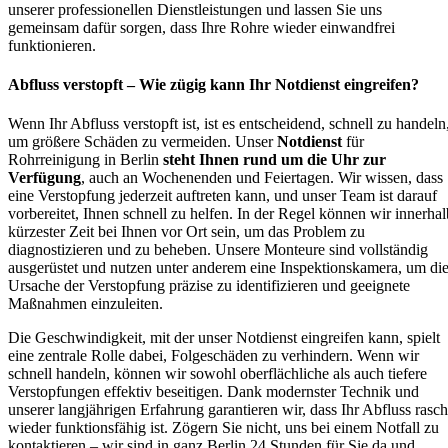
unserer professionellen Dienstleistungen und lassen Sie uns
gemeinsam dafür sorgen, dass Ihre Rohre wieder einwandfrei
funktionieren.
Abfluss verstopft – Wie zügig kann Ihr Notdienst eingreifen?
Wenn Ihr Abfluss verstopft ist, ist es entscheidend, schnell zu handeln
um größere Schäden zu vermeiden. Unser
Notdienst
für
Rohrreinigung in Berlin
steht Ihnen rund um die Uhr zur
Verfügung
, auch an Wochenenden und Feiertagen. Wir wissen, dass
eine Verstopfung jederzeit auftreten kann, und unser Team ist darauf
vorbereitet, Ihnen schnell zu helfen. In der Regel können wir innerhal
kürzester Zeit bei Ihnen vor Ort sein, um das Problem zu
diagnostizieren und zu beheben. Unsere Monteure sind vollständig
ausgerüstet und nutzen unter anderem eine Inspektionskamera, um di
Ursache der Verstopfung präzise zu identifizieren und geeignete
Maßnahmen einzuleiten.
Die Geschwindigkeit, mit der unser Notdienst eingreifen kann, spielt
eine zentrale Rolle dabei, Folgeschäden zu verhindern. Wenn wir
schnell handeln, können wir sowohl oberflächliche als auch tiefere
Verstopfungen effektiv beseitigen. Dank modernster Technik und
unserer langjährigen Erfahrung garantieren wir, dass Ihr Abfluss rasch
wieder funktionsfähig ist. Zögern Sie nicht, uns bei einem Notfall zu
kontaktieren – wir sind in ganz Berlin 24 Stunden für Sie da und