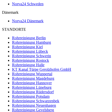
Norva24 Schweden
Dänemark
Norva24 Dänemark
STANDORTE
Rohrreinigung Berlin
Rohrreinigung Hamburg
Rohrreinigung Kiel
Rohrreinigung Lübeck
Rohrreinigung Schwerin
Rohrreinigung Rostock
Rohrreinigung Halle
KT Kanal Türpe Gerolzhofen GmbH
Rohrreinigung Wuppertal
Rohrreinigung Magdeburg
Rohrreinigung Hannover
Rohrreinigung Lüneburg
Rohrreinigung Rüdersdorf
Rohrreinigung Potsdam
Rohrreinigung Schwarzenbek
Rohrreinigung Neuenhagen
Rohrreinigung Gevelsberg