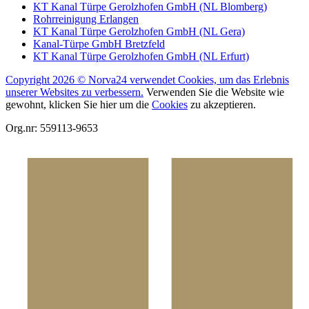
KT Kanal Türpe Gerolzhofen GmbH (NL Blomberg)
Rohrreinigung Erlangen
KT Kanal Türpe Gerolzhofen GmbH (NL Gera)
Kanal-Türpe GmbH Bretzfeld
KT Kanal Türpe Gerolzhofen GmbH (NL Erfurt)
Copyright 2026 © Norva24 verwendet Cookies, um das Erlebnis
unserer Websites zu verbessern.
Verwenden Sie die Website wie
gewohnt, klicken Sie hier um die
Cookies
zu akzeptieren.
Org.nr: 559113-9653